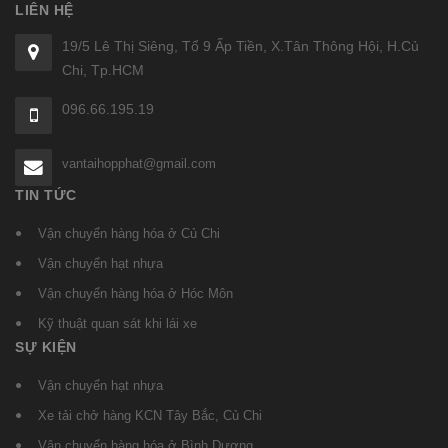
LIÊN HỆ
19/5 Lê Thị Siêng, Tổ 9 Ấp Tiền, X.Tân Thông Hội, H.Củ
Chi, Tp.HCM
096.66.195.19
vantaihopphat@gmail.com
TIN TỨC
Vận chuyển hàng hóa ở Củ Chi
Vận chuyển hạt nhựa
Vận chuyển hàng hóa ở Hóc Môn
Kỹ thuật quan sát khi lái xe
SỰ KIỆN
Vận chuyển hạt nhựa
Xe tải chở hàng KCN Tây Bắc, Củ Chi
Vận chuyển hàng hóa ở Bình Dương