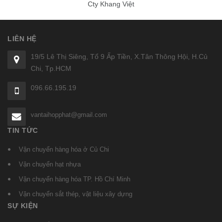
Cty Khang Việt
LIÊN HỆ
19/5 Lê Thị Siêng, Tổ 9 Ấp Tiền, X.Tân Thông Hội, H.Củ
Chi, Tp.HCM
096.66.195.19
vantaihopphat@gmail.com
TIN TỨC
Vận chuyển hàng hóa ở Củ Chi
Vận chuyển hạt nhựa
Vận chuyển hàng hóa TP. Hồ Chí Minh
Vận chuyển sắt thép, vật liệu xây dựng
SỰ KIỆN