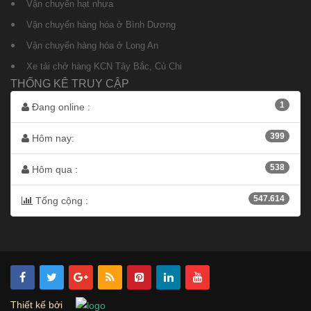
Vận chuyển hạt nhựa
Vận chuyển hàng hóa ở Bình Dương
Vận chuyển hàng hóa ở Long An
Xe tải chở hàng KCN Tây Bắc, Củ Chi
THỐNG KÊ TRUY CẬP
1
Đang online :
399
Hôm nay:
538
Hôm qua :
547.614
Tổng cộng :
Thiết kế bởi