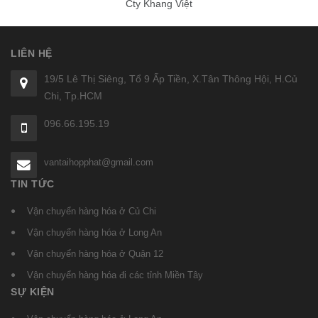
Cty Khang Việt
LIÊN HỆ
19/5 Lê Thị Siêng, Tổ 9 Ấp Tiền, X.Tân Thông Hội, H.Củ
Chi, Tp.HCM
096.66.195.19
vantaihopphat@gmail.com
TIN TỨC
Vận chuyển hàng hóa ở Củ Chi
Vận chuyển hàng hóa ở Long An
Vận chuyển hàng hóa ở Quận 12
Vận chuyển hàng hóa đi các tỉnh Miền Tây
SỰ KIỆN