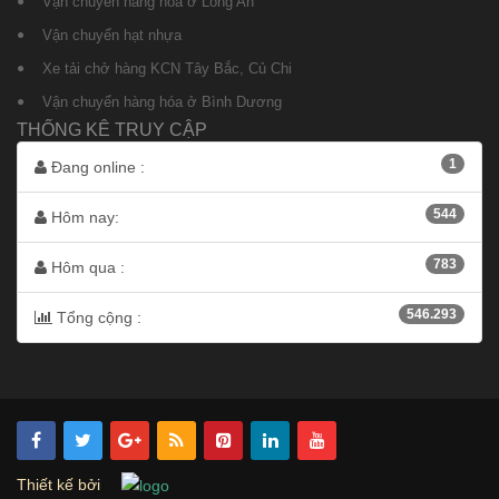
Vận chuyển hàng hóa ở Long An
Vận chuyển hạt nhựa
Xe tải chở hàng KCN Tây Bắc, Củ Chi
Vận chuyển hàng hóa ở Bình Dương
THỐNG KÊ TRUY CẬP
1
Đang online :
544
Hôm nay:
783
Hôm qua :
546.293
Tổng cộng :
Thiết kế bởi