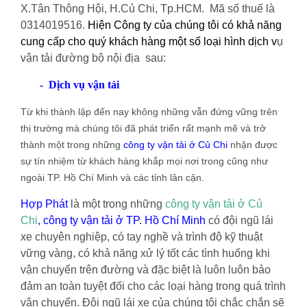
X.Tân Thông Hội, H.Củ Chi, Tp.HCM. Mã số thuế là
0314019516.
Hiện Công ty của chúng tôi có khả năng
cung cấp cho quý khách hàng một số loại hình dịch v
ụ
vận tải đường bộ nội địa sau:
- Dịch vụ vận tải
Từ khi thành lập đến nay không những vẫn đứng vững trên
thị trường mà chúng tôi đã phát triển rất mạnh mẽ và trở
thành một trong những
công ty vận tải ở Củ Chi
nhận được
sự tín nhiệm từ khách hàng khắp mọi nơi trong cũng như
ngoài TP. Hồ Chí Minh và các tỉnh lân cận.
Hợp Phát
là một trong những
công ty vận tải ở Củ
Chi
,
công ty vận tải ở TP. Hồ Chí Minh
có đội ngũ lái
xe chuyên nghiệp, có tay nghề và trình độ kỹ thuật
vững vàng, có khả năng xử lý tốt các tình huống khi
vận chuyển trên đường và đặc biệt là luôn luôn bảo
đảm an toàn tuyệt đối cho các loại hàng trong quá trình
vận chuyển. Đội ngũ lái xe của chúng tôi chắc chắn sẽ