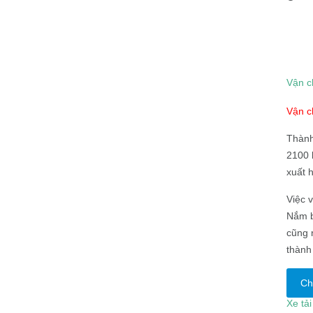
Vận c
Vận c
Thành
2100 
xuất 
Việc 
Nắm b
cũng 
thành
Chi
Xe tả