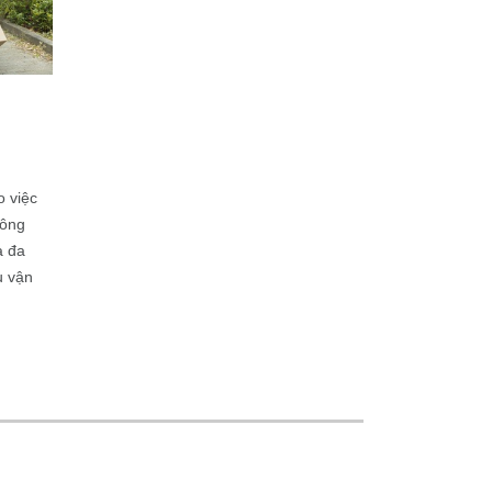
o việc
công
a đa
ụ vận