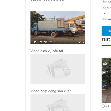
làm c
cộng 
dạng,
chuyể
Chi
DỊC
Video dịch vụ cẩu tải . . .
Video hoạt động sản xuất
21/