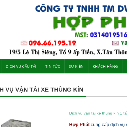
DỊCH VỤ CẨU TẢI
TIN TỨC
SỰ KIỆN
KHÁCH HÀNG
H VỤ VẬN TẢI XE THÙNG KÍN
Dịch vụ vận tải xe thùng kín 1 t
Hợp Phát
cung cấp dịch vụ 