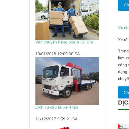
Chi
Xe tả
Xe tả
Vận chuyển hàng hóa ở Củ Chi
Trong 
10/01/2018 12:00:00 SA
làm c
cộng 
dạng,
chuyể
Chi
DỊC
Dịch vụ cẩu tải xe 4 tấn
21/12/2017 9:59:21 SA