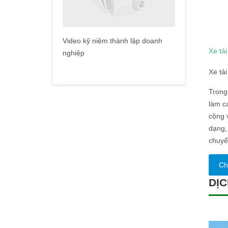
Video kỹ niệm thành lập doanh
Xe tả
nghiệp
Xe tả
Trong 
làm c
cộng 
dạng,
chuyể
Chi
DỊC