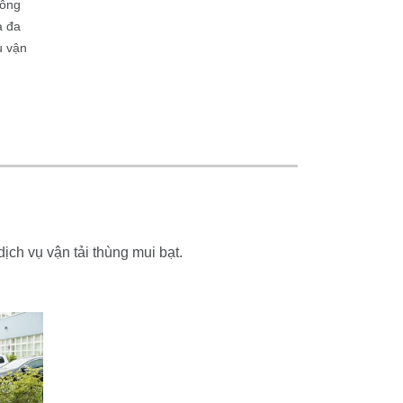
công
a đa
ụ vận
ịch vụ vận tải thùng mui bạt.