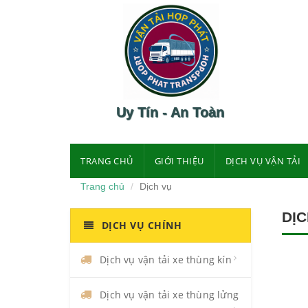
Uy Tín - An Toàn
TRANG CHỦ
GIỚI THIỆU
DỊCH VỤ VẬN TẢI
Trang chủ
Dịch vụ
DỊC
DỊCH VỤ CHÍNH
Dịch vụ vận tải xe thùng kín
Dịch vụ vận tải xe thùng lửng