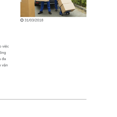
31/03/2018
o việc
công
a đa
ụ vận