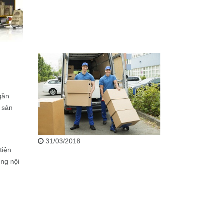
gần
 sản
31/03/2018
tiện
ng nội