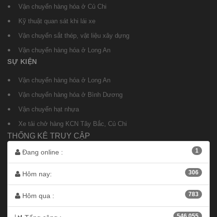
Vận chuyển hàng hóa ở Củ Chi
Kỹ thuật quan sát khi lái xe
Vận chuyển sắt thép, vật liệu xây dựng
Vận chuyển hàng hóa ở Long An
SỰ KIỆN
Vận chuyển hàng hóa ở Long An
Vận chuyển hàng hóa ở Bình Dương
Vận chuyển hạt nhựa
Xe tải chở hàng KCN Tây Bắc, Củ Chi
THỐNG KÊ TRUY CẬP
1
Đang online :
306
Hôm nay:
783
Hôm qua :
546.055