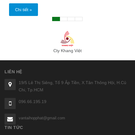
Chi tiết »
Cty Khang Việt
LIÊN HỆ
19/5 Lê Thị Siêng, Tổ 9 Ấp Tiền, X.Tân Thông Hội, H.Củ
Chi, Tp.HCM
096.66.195.19
vantaihopphat@gmail.com
TIN TỨC